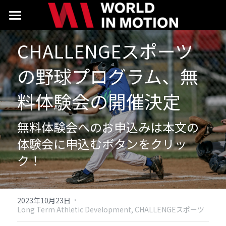
Home
CHALLENGEスポーツ
About
の野球プログラム、無
Program
料体験会の開催決定
Seminar
無料体験会へのお申込みは本文の
Location
体験会に申込むボタンをクリッ
Contact
ク！
検索
·
2023年10月23日
Long Term Athletic Development,
CHALLENGEスポーツ