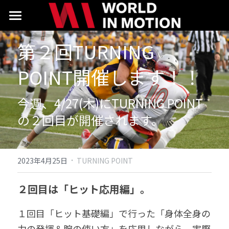
Home
第２回TURNING 
About
POINT開催します！！
Program
今週、4/27(木)にTURNING POINT
Seminar
の２回目が開催されます。
Location
Contact
·
2023年4月25日
TURNING POINT
検索
２回目は「ヒット応用編」。
１回目「ヒット基礎編」で行った「身体全身の
力の発揮＆腕の使い方」を応用しながら、実際